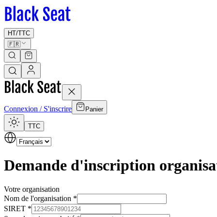
HT
/
TTC
🇫🇷
Connexion / S'inscrire
Panier
TTC
Demande d'inscription organisa
Votre organisation
Nom de l'organisation
*
SIRET
*