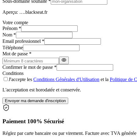
Sous-domaine souhaité
*
Aperçu
:
…
.blackseat.fr
Votre compte
Prénom
*
Nom
*
Email professionnel
*
Téléphone
Mot de passe *
Confirmer le mot de passe *
Conditions
J'accepte les
Conditions Générales d'Utilisation
et la
Politique de C
L'acceptation est horodatée et conservée.
Envoyer ma demande d'inscription
Paiement 100% Sécurisé
Réglez par carte bancaire ou par virement. Facture avec TVA généré